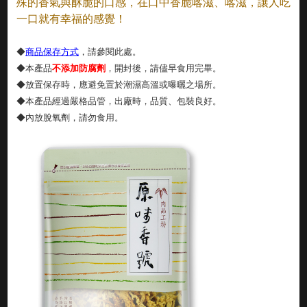
殊的香氣與酥脆的口感，在口中香脆喀滋、喀滋，讓人吃
一口就有幸福的感覺！
◆
商
品保存方式
，請參閱此處。
◆本產品
不添加防腐劑
，開封後，請儘早食用完畢。
◆放置保存時
，
應避免置於潮濕高溫或曝曬之場所。
◆本產品經過嚴格品管，出廠時，品質、包裝良好。
◆內放脫氧劑，請勿食用。