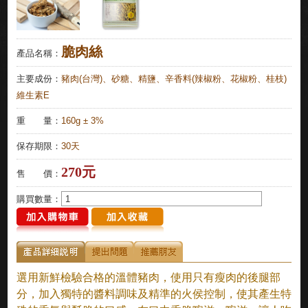
脆肉絲
產品名稱：
主要成份：
豬肉(台灣)、砂糖、精鹽、辛香料(辣椒粉、花椒粉、桂枝)
維生素E
重 量：
160g ± 3%
保存期限：
30天
270元
售 價：
購買數量：
選用新鮮檢驗合格的溫體豬肉，使用只有瘦肉的後腿部
分，加入獨特的醬料調味及精準的火侯控制，使其產生特