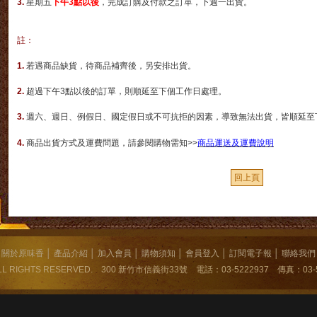
3.
星期五
下午3點以後
，完成訂購及付款之訂單，下週一出貨。
註：
1.
若遇商品缺貨，待商品補齊後，另安排出貨。
2.
超過下午3點以後的訂單，則順延至下個工作日處理。
3.
週六
、週日
、例假日
、
國定假日
或不可抗拒的因素，導致無法出貨，
皆順延至
4.
商品出貨方式及運費問題，請參閱購物需知>>
商品運送及運費說明
關於原味香
│
產品介紹
│
加入會員
│
購物須知
│
會員登入
│
訂閱電子報
│
聯絡我們
L RIGHTS RESERVED. 300 新竹市信義街33號 電話：03-5222937 傳真：03-