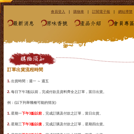
會員登入
|
購物車
|
訂閱電子報
|
網站導覽
最新消息
原味香號
產品介紹
會員專
訂單出貨流程時間
1.
出貨時間：週一 ～ 週五
2.
每日下午3點以前，完成付款且資料齊全之訂單，當日出貨。
例：(以下列舉幾種可能的情況)
1.
星期一
下午
3點以前
，完成訂購及付款之訂單，當日出貨。
2.
星期三
下午
3點以後
，完成訂購及付款之訂單，星期四出貨。