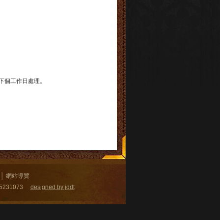
下個工作日處理
。
│
網站導覽
5231073
designed by jddt